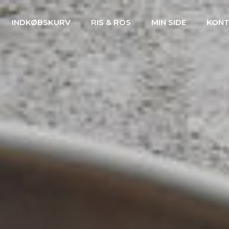
INDKØBSKURV
RIS & ROS
MIN SIDE
KON